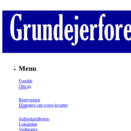
Menu
Forside
Om os
Bestyrelsen
Historien om vores kvarter
Sofienlundlejren
Lokalplan
Vedtægter