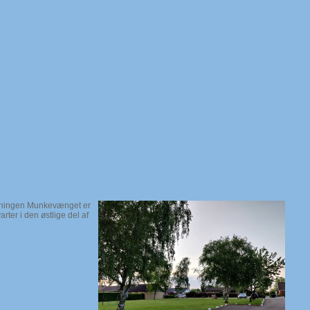
eningen Munkevænget er
rter i den østlige del af