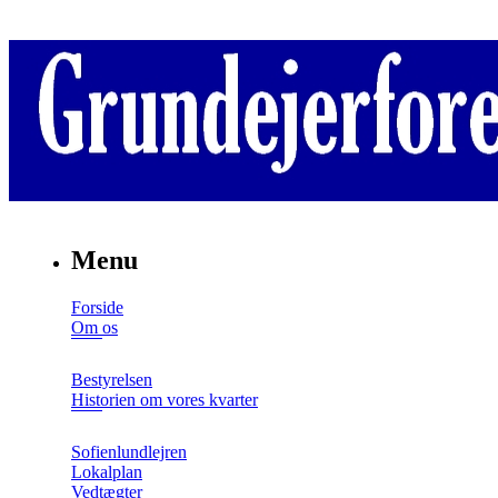
Menu
Forside
Om os
Bestyrelsen
Historien om vores kvarter
Sofienlundlejren
Lokalplan
Vedtægter