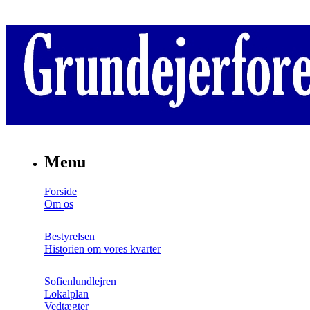
Menu
Forside
Om os
Bestyrelsen
Historien om vores kvarter
Sofienlundlejren
Lokalplan
Vedtægter