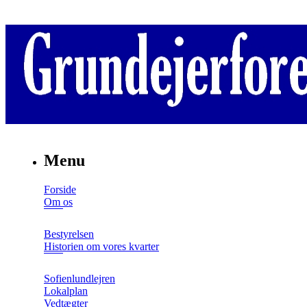
Menu
Forside
Om os
Bestyrelsen
Historien om vores kvarter
Sofienlundlejren
Lokalplan
Vedtægter