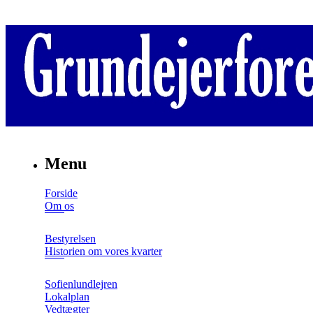
Menu
Forside
Om os
Bestyrelsen
Historien om vores kvarter
Sofienlundlejren
Lokalplan
Vedtægter