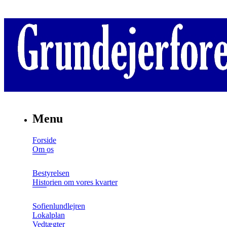
Menu
Forside
Om os
Bestyrelsen
Historien om vores kvarter
Sofienlundlejren
Lokalplan
Vedtægter