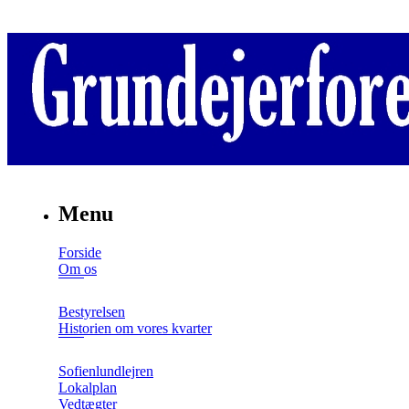
Menu
Forside
Om os
Bestyrelsen
Historien om vores kvarter
Sofienlundlejren
Lokalplan
Vedtægter